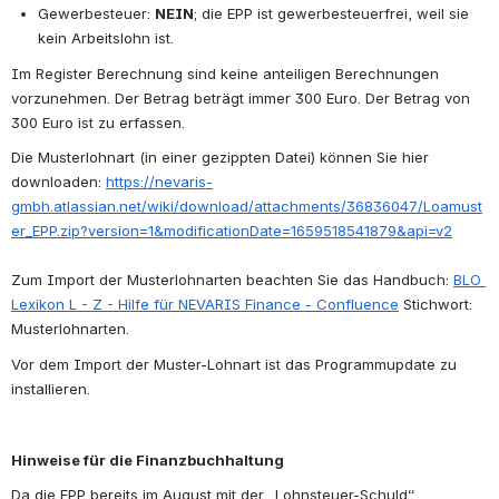
Gewerbesteuer: 
NEIN
; die EPP ist gewerbesteuerfrei, weil sie 
kein Arbeitslohn ist.
Im Register Berechnung sind keine anteiligen Berechnungen 
vorzunehmen. Der Betrag beträgt immer 300 Euro. Der Betrag von 
300 Euro ist zu erfassen.
Die Musterlohnart (in einer gezippten Datei) können Sie hier 
downloaden: 
https://nevaris-
gmbh.atlassian.net/wiki/download/attachments/36836047/Loamust
er_EPP.zip?version=1&modificationDate=1659518541879&api=v2
Zum Import der Musterlohnarten beachten Sie das Handbuch: 
BLO 
Lexikon L - Z - Hilfe für NEVARIS Finance - Confluence
 Stichwort: 
Musterlohnarten. 
Vor dem Import der Muster-Lohnart ist das Programmupdate zu 
installieren.
Hinweise für die Finanzbuchhaltung
Da die EPP bereits im August mit der „Lohnsteuer-Schuld“ 