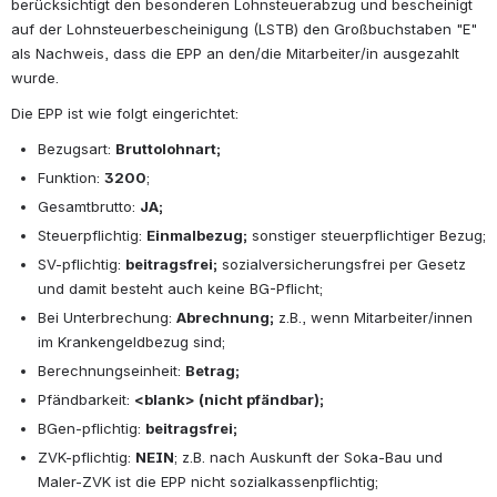
berücksichtigt den besonderen Lohnsteuerabzug und bescheinigt 
auf der Lohnsteuerbescheinigung (LSTB) den Großbuchstaben "E" 
als Nachweis, dass die EPP an den/die Mitarbeiter/in ausgezahlt 
wurde.
Die EPP ist wie folgt eingerichtet:
Bezugsart: 
Bruttolohnart;
Funktion: 
3200
;
Gesamtbrutto: 
JA;
Steuerpflichtig: 
Einmalbezug;
 sonstiger steuerpflichtiger Bezug;
SV-pflichtig: 
beitragsfrei;
 sozialversicherungsfrei per Gesetz 
und damit besteht auch keine BG-Pflicht;
Bei Unterbrechung: 
Abrechnung;
 z.B., wenn Mitarbeiter/innen 
im Krankengeldbezug sind;
Berechnungseinheit: 
Betrag;
Pfändbarkeit: 
<blank> (nicht pfändbar);
BGen-pflichtig: 
beitragsfrei;
ZVK-pflichtig: 
NEIN
; z.B. nach Auskunft der Soka-Bau und 
Maler-ZVK ist die EPP nicht sozialkassenpflichtig;