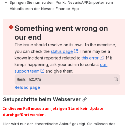
Springen Sie nun zu dem Punkt: NevarisAPPImporter zum 
Aktualisieren der Nevaris Finance-App
Something went wrong on 
our end
The issue should resolve on its own. In the meantime, 
you can check the 
status page
, (opens new window)
. There may be a 
known incident reported related to 
this error
, (opens ne
. If it 
keeps happening, ask your admin to contact 
our 
support team
, (opens new window)
 and give them:
Hash: h2197q
Reload page
Setupschritte beim Webserver
In diesem Fall muss zum jetzigen Stand kein Update 
durchgeführt werden.
Hier wird nur der  theoretische Ablauf gezeigt. Sie müssen das 