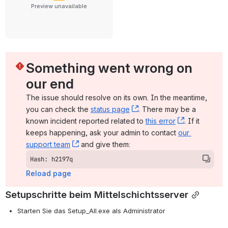
Preview unavailable
Something went wrong on 
our end
The issue should resolve on its own. In the meantime, 
you can check the 
status page
, (opens new window)
. There may be a 
known incident reported related to 
this error
, (opens ne
. If it 
keeps happening, ask your admin to contact 
our 
support team
, (opens new window)
 and give them:
Hash: h2197q
Reload page
Setupschritte beim Mittelschichtsserver
Starten Sie das Setup_All.exe
als Administrator