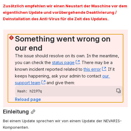
Zusätzlich empfehlen wir einen Neustart der Maschine vor dem 
eigentlichen Update und vorübergehende Deaktivierung / 
Deinstallation des Anti-Virus für die Zeit des Updates.
Something went wrong on 
our end
The issue should resolve on its own. In the meantime, 
you can check the 
status page
, (opens new window)
. There may be a 
known incident reported related to 
this error
, (opens ne
. If it 
keeps happening, ask your admin to contact 
our 
support team
, (opens new window)
 and give them:
Hash: h2197q
Reload page
Einleitung
Bei einem Update sprechen wir von einem Update der NEVARIS-
Komponenten.